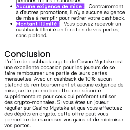
périodes moins chanceuses.
Aucune exigence de mise :
Contrairement
à d'autres promotions, il n'y a aucune exigence
de mise à remplir pour retirer votre cashback.
Montant illimité :
Vous pouvez recevoir un
cashback illimité en fonction de vos pertes,
sans plafond.
Conclusion
L'offre de cashback crypto de Casino Mystake est
une excellente occasion pour les joueurs de se
faire rembourser une partie de leurs pertes
mensuelles. Avec un cashback de 10%, aucun
plafond de remboursement et aucune exigence de
mise, cette promotion offre une sécurité
supplémentaire pour ceux qui préfèrent utiliser
des crypto-monnaies. Si vous êtes un joueur
régulier sur Casino Mystake et que vous effectuez
des dépôts en crypto, cette offre peut vous
permettre de maximiser vos gains et de minimiser
vos pertes.