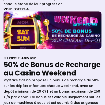
chaque étape de leur progression.
VOIR L'OFFRE
9.1.2025 11:40
5 min
/
50% de Bonus de Recharge
au Casino Weekend
MyStake Casino propose un bonus de recharge de 50%
sur les dépôts effectués chaque week-end, avec un
dépôt minimum de 20 €/$ et un bonus maximum de 250
€/$ par dépôt. Ce bonus est valable uniquement sur les
jeux de machines à sous et est soumis à des exigences