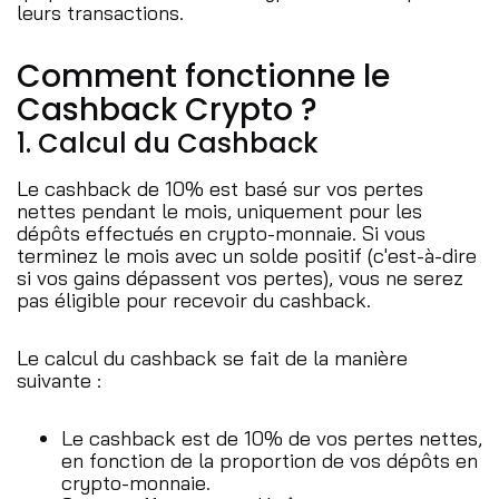
leurs transactions.
Comment fonctionne le
Cashback Crypto ?
1. Calcul du Cashback
Le cashback de 10% est basé sur vos pertes
nettes pendant le mois, uniquement pour les
dépôts effectués en crypto-monnaie. Si vous
terminez le mois avec un solde positif (c'est-à-dire
si vos gains dépassent vos pertes), vous ne serez
pas éligible pour recevoir du cashback.
Le calcul du cashback se fait de la manière
suivante :
Le cashback est de 10% de vos pertes nettes,
en fonction de la proportion de vos dépôts en
crypto-monnaie.