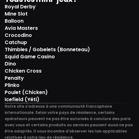
Royal Derby
Mine Slot
Balloon
Avia Masters
Crocodino
Catchup
Thimbles / Gobelets (Bonneteau)
Squid Game Casino
Dino
Chicken Cross
Penalty
Plinko
Poulet (Chicken)
Icefield (Yéti)
Notre site s’adresse à une communauté francophone
internationale. Selon votre pays de résidence, certains
opérateurs peuvent ne pas être autorisés à conclure des paris
avec vous et certains produits ou services peuvent aussi ne pas
être adaptés. Il vous incombe d’observer les lois applicables
relatives à votre lieu de résidence.