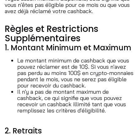
vous n'êtes pas éligible pour ce mois ou que vous
avez déjà réclamé votre cashback.
Règles et Restrictions
Supplémentaires
1. Montant Minimum et Maximum
Le montant minimum de cashback que vous
pouvez réclamer est de 10$. Si vous n'avez
pas perdu au moins 100$ en crypto-monnaies
pendant le mois, vous ne serez pas éligible
pour recevoir du cashback.
Il n'y a pas de montant maximum de
cashback, ce qui signifie que vous pouvez
recevoir un cashback illimité tant que vous
remplissez les critères d'éligibilité.
2. Retraits