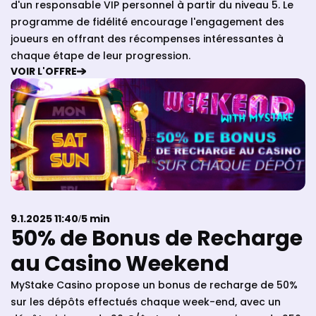
d'un responsable VIP personnel à partir du niveau 5. Le
programme de fidélité encourage l'engagement des
joueurs en offrant des récompenses intéressantes à
chaque étape de leur progression.
VOIR L'OFFRE
9.1.2025 11:40
5 min
/
50% de Bonus de Recharge
au Casino Weekend
MyStake Casino propose un bonus de recharge de 50%
sur les dépôts effectués chaque week-end, avec un