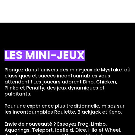
LES MINI-JEUX
Plongez dans l’univers des mini-jeux de Mystake, où
classiques et succès incontournables vous
attendent ! Les joueurs adorent Dino, Chicken,
Plinko et Penalty, des jeux dynamiques et
palpitants.
Pour une expérience plus traditionnelle, misez sur
les incontournables Roulette, Blackjack et Keno.
Envie de nouveauté ? Essayez Frog, Limbo,
Aquarings, Teleport, Icefield, Dice, Hilo et Wheel.