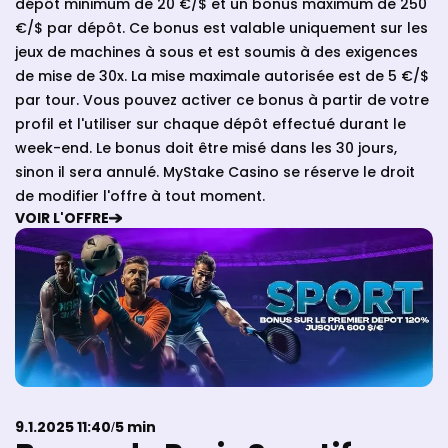
dépôt minimum de 20 €/$ et un bonus maximum de 250
€/$ par dépôt. Ce bonus est valable uniquement sur les
jeux de machines à sous et est soumis à des exigences
de mise de 30x. La mise maximale autorisée est de 5 €/$
par tour. Vous pouvez activer ce bonus à partir de votre
profil et l'utiliser sur chaque dépôt effectué durant le
week-end. Le bonus doit être misé dans les 30 jours,
sinon il sera annulé. MyStake Casino se réserve le droit
de modifier l'offre à tout moment.
VOIR L'OFFRE
9.1.2025 11:40
5 min
/