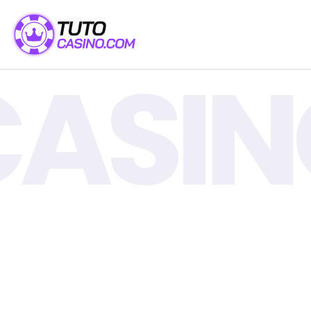
CASIN