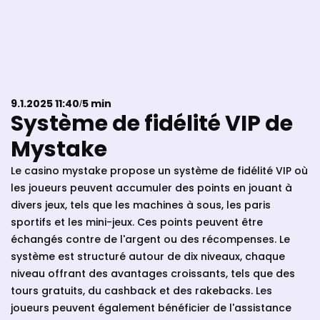
9.1.2025 11:40
5 min
/
Système de fidélité VIP de
Mystake
Le casino mystake propose un système de fidélité VIP où
les joueurs peuvent accumuler des points en jouant à
divers jeux, tels que les machines à sous, les paris
sportifs et les mini-jeux. Ces points peuvent être
échangés contre de l'argent ou des récompenses. Le
système est structuré autour de dix niveaux, chaque
niveau offrant des avantages croissants, tels que des
tours gratuits, du cashback et des rakebacks. Les
joueurs peuvent également bénéficier de l'assistance