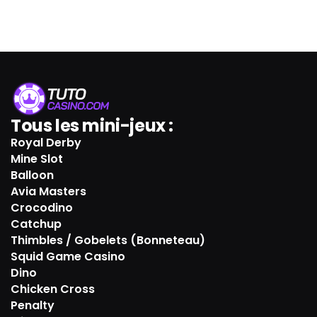
Tous les mini-jeux :
Royal Derby
Mine Slot
Balloon
Avia Masters
Crocodino
Catchup
Thimbles / Gobelets (Bonneteau)
Squid Game Casino
Dino
Chicken Cross
Penalty