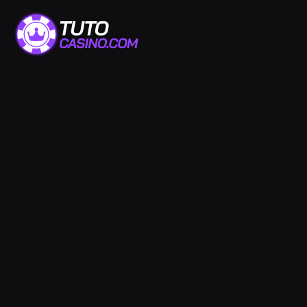
BALLOON