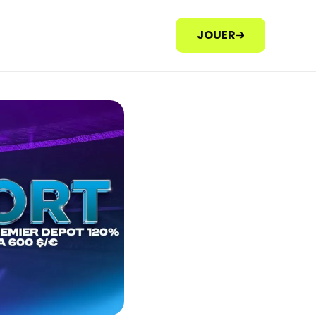
JOUER