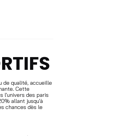
RTIFS
de qualité, accueille
hante. Cette
 l'univers des paris
0% allant jusqu'à
es chances dès le