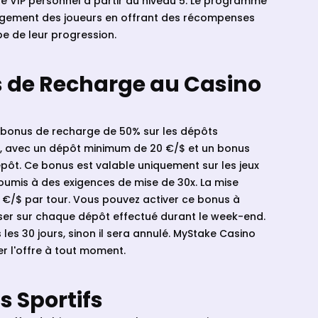
le VIP personnel à partir du niveau 5. Le programme
gagement des joueurs en offrant des récompenses
e de leur progression.
 de Recharge au Casino
bonus de recharge de 50% sur les dépôts
 avec un dépôt minimum de 20 €/$ et un bonus
ôt. Ce bonus est valable uniquement sur les jeux
oumis à des exigences de mise de 30x. La mise
 €/$ par tour. Vous pouvez activer ce bonus à
tiliser sur chaque dépôt effectué durant le week-end.
les 30 jours, sinon il sera annulé. MyStake Casino
er l'offre à tout moment.
s Sportifs