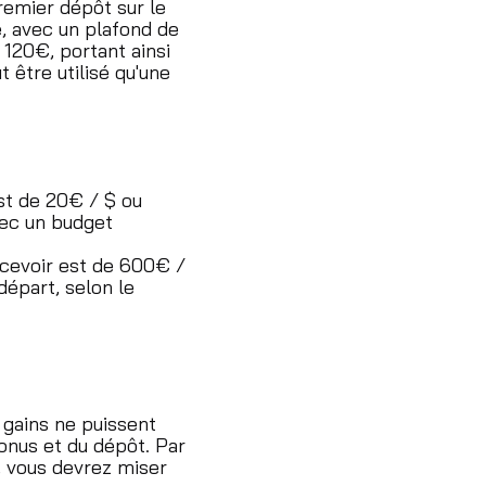
premier dépôt sur le
, avec un plafond de
 120€, portant ainsi
 être utilisé qu'une
st de 20€ / $ ou
vec un budget
cevoir est de 600€ /
épart, selon le
 gains ne puissent
onus et du dépôt. Par
, vous devrez miser