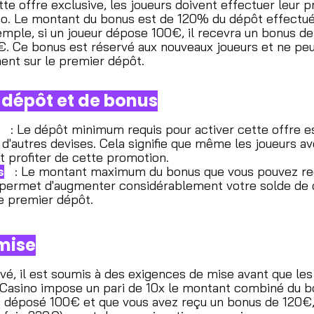
tte offre exclusive, les joueurs doivent effectuer leur 
no. Le montant du bonus est de 120% du dépôt effectué
mple, si un joueur dépose 100€, il recevra un bonus de
€. Ce bonus est réservé aux nouveaux joueurs et ne peut
ment sur le premier dépôt.
 dépôt et de bonus
: Le dépôt minimum requis pour activer cette offre e
s d'autres devises. Cela signifie que même les joueurs a
 profiter de cette promotion.
s
: Le montant maximum du bonus que vous pouvez re
 permet d'augmenter considérablement votre solde de d
e premier dépôt.
mise
ivé, il est soumis à des exigences de mise avant que les
 Casino impose un pari de 10x le montant combiné du b
z déposé 100€ et que vous avez reçu un bonus de 120€