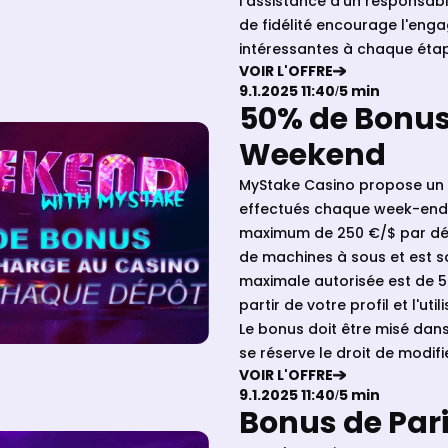
l'assistance d'un responsab
de fidélité encourage l'en
intéressantes à chaque étap
VOIR L'OFFRE
9.1.2025 11:40
5 min
/
50% de Bonus
Weekend
MyStake Casino propose un 
effectués chaque week-end,
maximum de 250 €/$ par dép
de machines à sous et est s
maximale autorisée est de 5
partir de votre profil et l'u
Le bonus doit être misé dans 
se réserve le droit de modifi
VOIR L'OFFRE
9.1.2025 11:40
5 min
/
Bonus de Pari