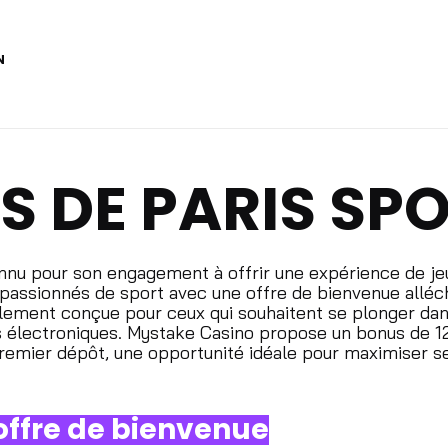
N
 DE PARIS SPO
nu pour son engagement à offrir une expérience de jeu 
passionnés de sport avec une offre de bienvenue alléc
ement conçue pour ceux qui souhaitent se plonger dans
s électroniques. Mystake Casino propose un bonus de 12
premier dépôt, une opportunité idéale pour maximiser s
'offre de bienvenue