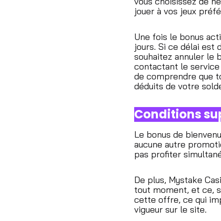
vous choisissez de n
jouer à vos jeux préfé
Une fois le bonus acti
jours. Si ce délai est
souhaitez annuler le 
contactant le service
de comprendre que to
déduits de votre sold
Conditions su
Le bonus de bienvenu
aucune autre promotio
pas profiter simultan
De plus, Mystake Casi
tout moment, et ce, s
cette offre, ce qui im
vigueur sur le site.