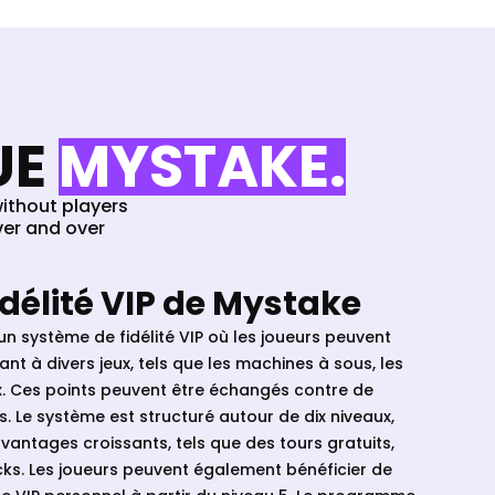
UE
MYSTAKE.
ithout players
ver and over
délité VIP de Mystake
n système de fidélité VIP où les joueurs peuvent
nt à divers jeux, tels que les machines à sous, les
eux. Ces points peuvent être échangés contre de
 Le système est structuré autour de dix niveaux,
antages croissants, tels que des tours gratuits,
s. Les joueurs peuvent également bénéficier de