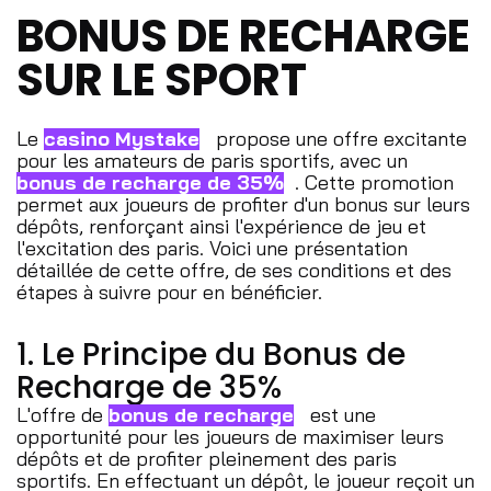
BONUS DE RECHARGE
SUR LE SPORT
Le
casino Mystake
propose une offre excitante
pour les amateurs de paris sportifs, avec un
bonus de recharge de 35%
. Cette promotion
permet aux joueurs de profiter d'un bonus sur leurs
dépôts, renforçant ainsi l'expérience de jeu et
l'excitation des paris. Voici une présentation
détaillée de cette offre, de ses conditions et des
étapes à suivre pour en bénéficier.
1. Le Principe du Bonus de
Recharge de 35%
L'offre de
bonus de recharge
est une
opportunité pour les joueurs de maximiser leurs
dépôts et de profiter pleinement des paris
sportifs. En effectuant un dépôt, le joueur reçoit un