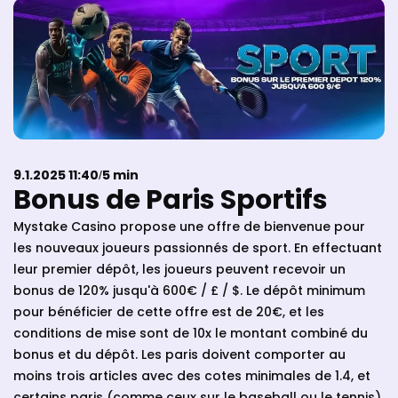
9.1.2025 11:40
5 min
/
Bonus de Paris Sportifs
Mystake Casino propose une offre de bienvenue pour
les nouveaux joueurs passionnés de sport. En effectuant
leur premier dépôt, les joueurs peuvent recevoir un
bonus de 120% jusqu'à 600€ / £ / $. Le dépôt minimum
pour bénéficier de cette offre est de 20€, et les
conditions de mise sont de 10x le montant combiné du
bonus et du dépôt. Les paris doivent comporter au
moins trois articles avec des cotes minimales de 1.4, et
certains paris (comme ceux sur le baseball ou le tennis)