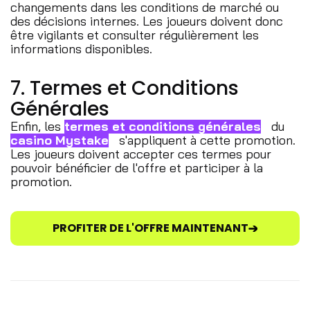
changements dans les conditions de marché ou
des décisions internes. Les joueurs doivent donc
être vigilants et consulter régulièrement les
informations disponibles.
7. Termes et Conditions
Générales
Enfin, les
termes et conditions générales
du
casino Mystake
s'appliquent à cette promotion.
Les joueurs doivent accepter ces termes pour
pouvoir bénéficier de l'offre et participer à la
promotion.
PROFITER DE L'OFFRE MAINTENANT