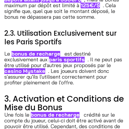
maximum par dépôt est limité à
125€/$
. Cela
signifie que, quel que soit le montant déposé, le
bonus ne dépassera pas cette somme.
2.3. Utilisation Exclusivement sur
les Paris Sportifs
Le
bonus de recharge
est destiné
exclusivement aux
paris sportifs
. Il ne peut pas
être utilisé pour d'autres jeux proposés par le
casino Mystake
. Les joueurs doivent donc
s'assurer qu'ils l'utilisent correctement pour
profiter pleinement de l'offre.
3. Activation et Conditions de
Mise du Bonus
Une fois le
bonus de recharge
crédité sur le
compte du joueur, celui-ci doit être activé avant de
pouvoir être utilisé. Cependant, des conditions de