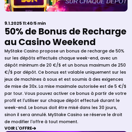
9.1.2025 11:40
5 min
/
50% de Bonus de Recharge
au Casino Weekend
MyStake Casino propose un bonus de recharge de 50%
sur les dépôts effectués chaque week-end, avec un
dépôt minimum de 20 €/$ et un bonus maximum de 250
€/$ par dépôt. Ce bonus est valable uniquement sur les
jeux de machines à sous et est soumis à des exigences
de mise de 30x. La mise maximale autorisée est de 5 €/$
par tour. Vous pouvez activer ce bonus à partir de votre
profil et l'utiliser sur chaque dépôt effectué durant le
week-end. Le bonus doit être misé dans les 30 jours,
sinon il sera annulé. MyStake Casino se réserve le droit
de modifier l'offre à tout moment.
VOIR L'OFFRE