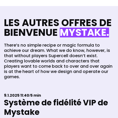
LES AUTRES OFFRES DE
BIENVENUE
MYSTAKE.
There’s no simple recipe or magic formula to
achieve our dream. What we do know, however, is
that without players Supercell doesn’t exist.
Creating lovable worlds and characters that
players want to come back to over and over again
is at the heart of how we design and operate our
games.
9.1.2025 11:40
5 min
/
Système de fidélité VIP de
Mystake