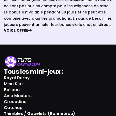
ne sont pas pris en compte pour les exigences de mise.
Le bonus est valable pendant 30 jours et ne peut être
combiné avec d'autres promotions. En cas de besoin, les
joueurs peuvent annuler leur bonus via le chat en direct.
VOIR L'OFFRE
Tous les mini-jeux :
Royal Derby
Mine Slot
Balloon
Avia Masters
Crocodino
Catchup
Thimbles / Gobelets (Bonneteau)